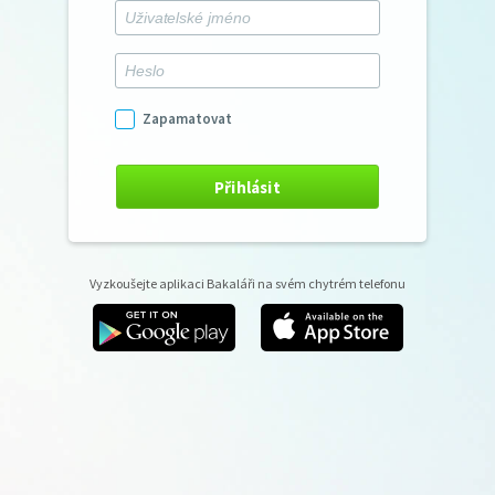
Zapamatovat
Přihlásit
Vyzkoušejte aplikaci Bakaláři na svém chytrém telefonu